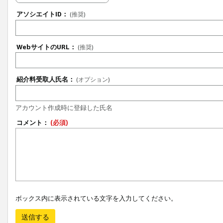
アソシエイトID：
(推奨)
WebサイトのURL：
(推奨)
紹介料受取人氏名：
(オプション)
アカウント作成時に登録した氏名
コメント：
(必須)
ボックス内に表示されている文字を入力してください。
送信する