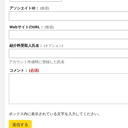
アソシエイトID：
(推奨)
WebサイトのURL：
(推奨)
紹介料受取人氏名：
(オプション)
アカウント作成時に登録した氏名
コメント：
(必須)
ボックス内に表示されている文字を入力してください。
送信する