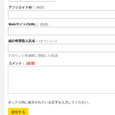
アソシエイトID：
(推奨)
WebサイトのURL：
(推奨)
紹介料受取人氏名：
(オプション)
アカウント作成時に登録した氏名
コメント：
(必須)
ボックス内に表示されている文字を入力してください。
送信する