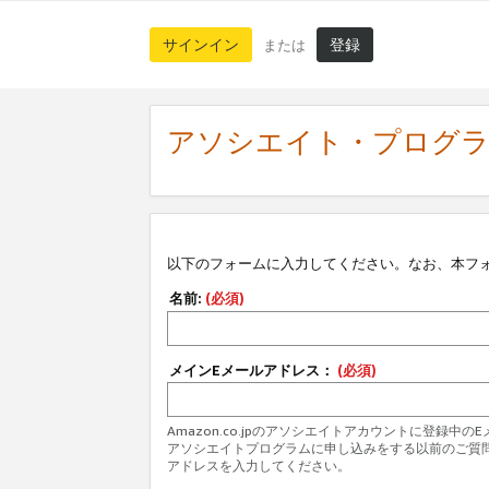
サインイン
登録
または
アソシエイト・プログ
以下のフォームに入力してください。なお、本フ
名前:
(必須)
メインEメールアドレス：
(必須)
Amazon.co.jpのアソシエイトアカウントに登録中
アソシエイトプログラムに申し込みをする以前のご質
アドレスを入力してください。