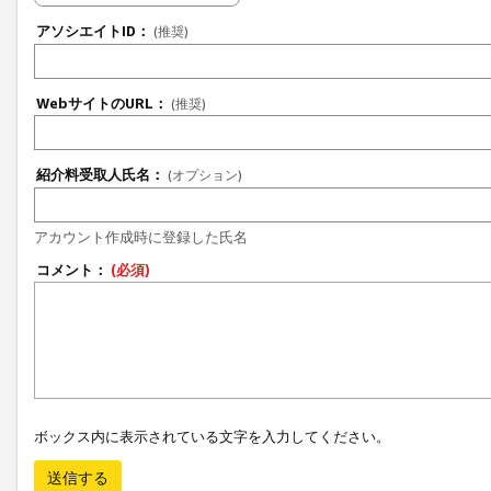
アソシエイトID：
(推奨)
WebサイトのURL：
(推奨)
紹介料受取人氏名：
(オプション)
アカウント作成時に登録した氏名
コメント：
(必須)
ボックス内に表示されている文字を入力してください。
送信する