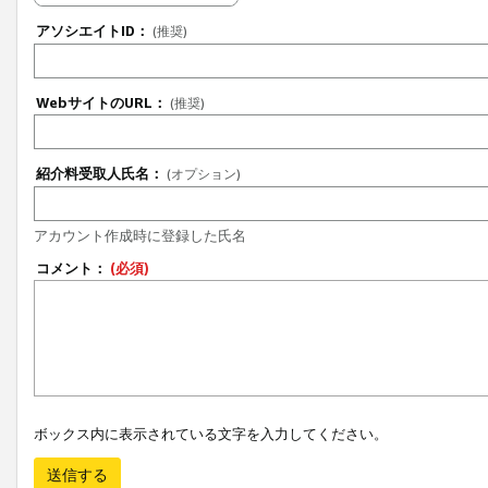
アソシエイトID：
(推奨)
WebサイトのURL：
(推奨)
紹介料受取人氏名：
(オプション)
アカウント作成時に登録した氏名
コメント：
(必須)
ボックス内に表示されている文字を入力してください。
送信する