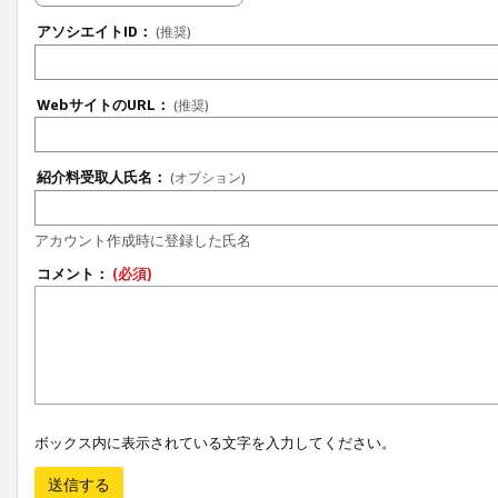
アソシエイトID：
(推奨)
WebサイトのURL：
(推奨)
紹介料受取人氏名：
(オプション)
アカウント作成時に登録した氏名
コメント：
(必須)
ボックス内に表示されている文字を入力してください。
送信する