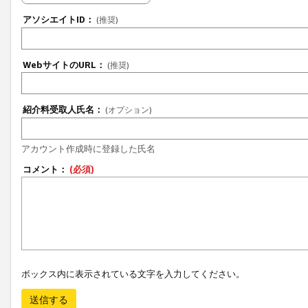
アソシエイトID：
(推奨)
WebサイトのURL：
(推奨)
紹介料受取人氏名：
(オプション)
アカウント作成時に登録した氏名
コメント：
(必須)
ボックス内に表示されている文字を入力してください。
送信する