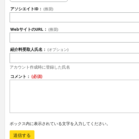
アソシエイトID：
(推奨)
WebサイトのURL：
(推奨)
紹介料受取人氏名：
(オプション)
アカウント作成時に登録した氏名
コメント：
(必須)
ボックス内に表示されている文字を入力してください。
送信する