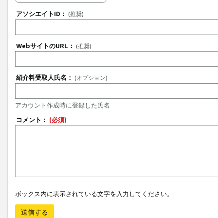
アソシエイトID：
(推奨)
WebサイトのURL：
(推奨)
紹介料受取人氏名：
(オプション)
アカウント作成時に登録した氏名
コメント：
(必須)
ボックス内に表示されている文字を入力してください。
送信する