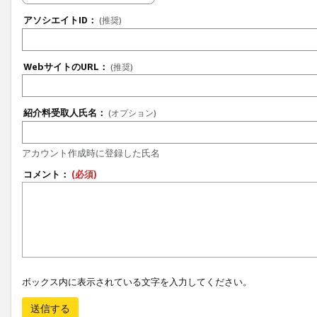
アソシエイトID：
(推奨)
WebサイトのURL：
(推奨)
紹介料受取人氏名：
(オプション)
アカウント作成時に登録した氏名
コメント：
(必須)
ボックス内に表示されている文字を入力してください。
送信する