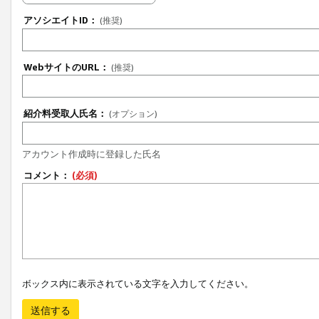
アソシエイトID：
(推奨)
WebサイトのURL：
(推奨)
紹介料受取人氏名：
(オプション)
アカウント作成時に登録した氏名
コメント：
(必須)
ボックス内に表示されている文字を入力してください。
送信する