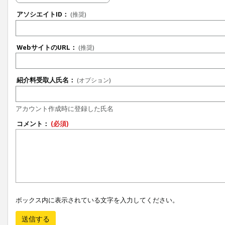
アソシエイトID：
(推奨)
WebサイトのURL：
(推奨)
紹介料受取人氏名：
(オプション)
アカウント作成時に登録した氏名
コメント：
(必須)
ボックス内に表示されている文字を入力してください。
送信する