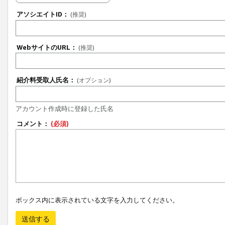
アソシエイトID：
(推奨)
WebサイトのURL：
(推奨)
紹介料受取人氏名：
(オプション)
アカウント作成時に登録した氏名
コメント：
(必須)
ボックス内に表示されている文字を入力してください。
送信する