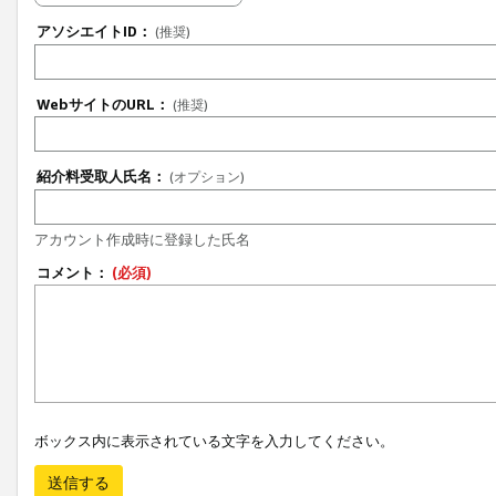
アソシエイトID：
(推奨)
WebサイトのURL：
(推奨)
紹介料受取人氏名：
(オプション)
アカウント作成時に登録した氏名
コメント：
(必須)
ボックス内に表示されている文字を入力してください。
送信する