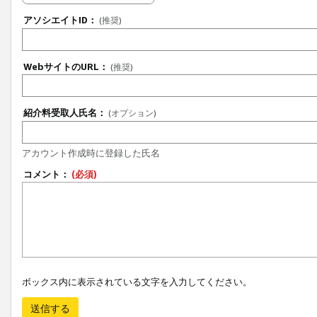
アソシエイトID：
(推奨)
WebサイトのURL：
(推奨)
紹介料受取人氏名：
(オプション)
アカウント作成時に登録した氏名
コメント：
(必須)
ボックス内に表示されている文字を入力してください。
送信する