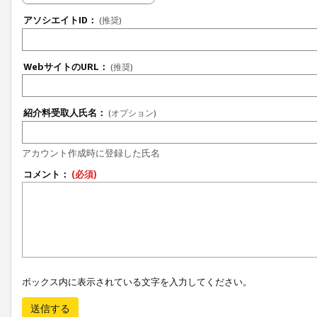
アソシエイトID：
(推奨)
WebサイトのURL：
(推奨)
紹介料受取人氏名：
(オプション)
アカウント作成時に登録した氏名
コメント：
(必須)
ボックス内に表示されている文字を入力してください。
送信する