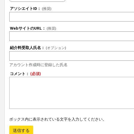
アソシエイトID：
(推奨)
WebサイトのURL：
(推奨)
紹介料受取人氏名：
(オプション)
アカウント作成時に登録した氏名
コメント：
(必須)
ボックス内に表示されている文字を入力してください。
送信する