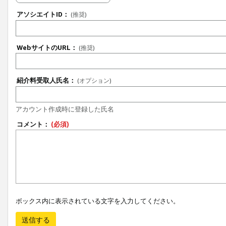
アソシエイトID：
(推奨)
WebサイトのURL：
(推奨)
紹介料受取人氏名：
(オプション)
アカウント作成時に登録した氏名
コメント：
(必須)
ボックス内に表示されている文字を入力してください。
送信する