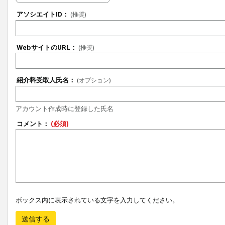
アソシエイトID：
(推奨)
WebサイトのURL：
(推奨)
紹介料受取人氏名：
(オプション)
アカウント作成時に登録した氏名
コメント：
(必須)
ボックス内に表示されている文字を入力してください。
送信する