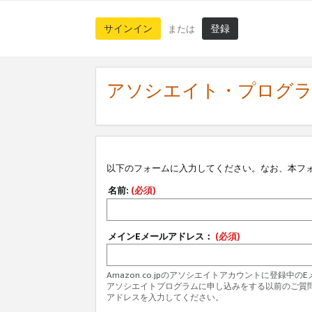
サインイン
登録
または
アソシエイト・プログ
以下のフォームに入力してください。なお、本フ
名前:
(必須)
メインEメールアドレス：
(必須)
Amazon.co.jpのアソシエイトアカウントに登録中
アソシエイトプログラムに申し込みをする以前のご質
アドレスを入力してください。