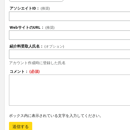
アソシエイトID：
(推奨)
WebサイトのURL：
(推奨)
紹介料受取人氏名：
(オプション)
アカウント作成時に登録した氏名
コメント：
(必須)
ボックス内に表示されている文字を入力してください。
送信する