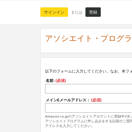
サインイン
登録
または
アソシエイト・プログ
以下のフォームに入力してください。なお、本フ
名前:
(必須)
メインEメールアドレス：
(必須)
Amazon.co.jpのアソシエイトアカウントに登録中
アソシエイトプログラムに申し込みをする以前のご質
アドレスを入力してください。