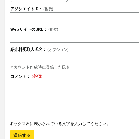
アソシエイトID：
(推奨)
WebサイトのURL：
(推奨)
紹介料受取人氏名：
(オプション)
アカウント作成時に登録した氏名
コメント：
(必須)
ボックス内に表示されている文字を入力してください。
送信する