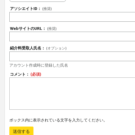
アソシエイトID：
(推奨)
WebサイトのURL：
(推奨)
紹介料受取人氏名：
(オプション)
アカウント作成時に登録した氏名
コメント：
(必須)
ボックス内に表示されている文字を入力してください。
送信する