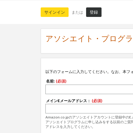
サインイン
登録
または
アソシエイト・プログ
以下のフォームに入力してください。なお、本フ
名前:
(必須)
メインEメールアドレス：
(必須)
Amazon.co.jpのアソシエイトアカウントに登録中
アソシエイトプログラムに申し込みをする以前のご質
アドレスを入力してください。