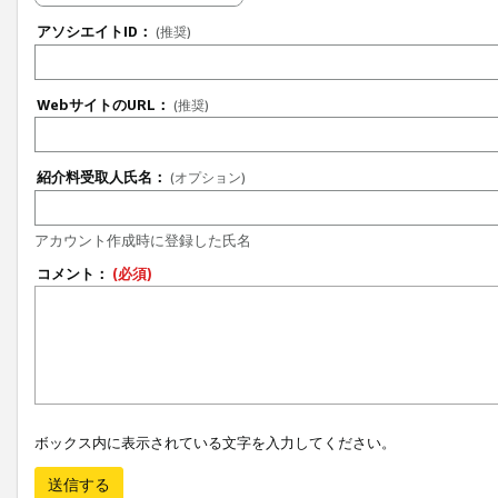
アソシエイトID：
(推奨)
WebサイトのURL：
(推奨)
紹介料受取人氏名：
(オプション)
アカウント作成時に登録した氏名
コメント：
(必須)
ボックス内に表示されている文字を入力してください。
送信する