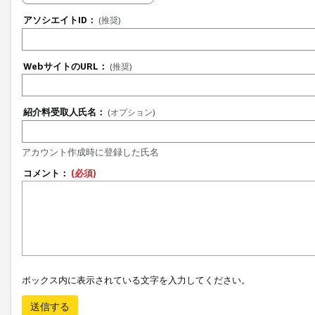
アソシエイトID：
(推奨)
WebサイトのURL：
(推奨)
紹介料受取人氏名：
(オプション)
アカウント作成時に登録した氏名
コメント：
(必須)
ボックス内に表示されている文字を入力してください。
送信する