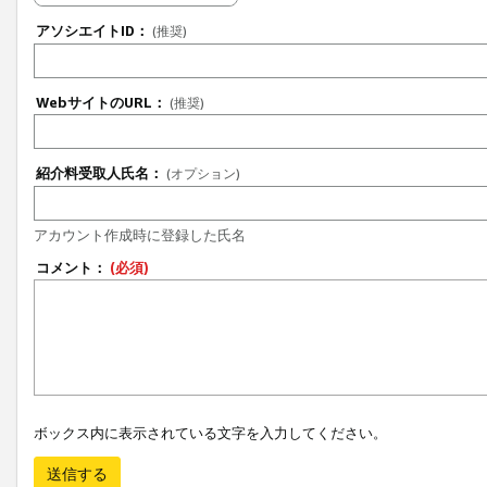
アソシエイトID：
(推奨)
WebサイトのURL：
(推奨)
紹介料受取人氏名：
(オプション)
アカウント作成時に登録した氏名
コメント：
(必須)
ボックス内に表示されている文字を入力してください。
送信する