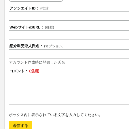
アソシエイトID：
(推奨)
WebサイトのURL：
(推奨)
紹介料受取人氏名：
(オプション)
アカウント作成時に登録した氏名
コメント：
(必須)
ボックス内に表示されている文字を入力してください。
送信する