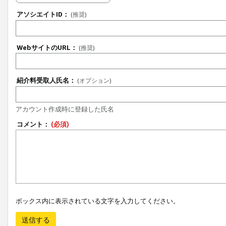
アソシエイトID：
(推奨)
WebサイトのURL：
(推奨)
紹介料受取人氏名：
(オプション)
アカウント作成時に登録した氏名
コメント：
(必須)
ボックス内に表示されている文字を入力してください。
送信する