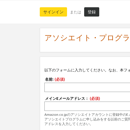
サインイン
登録
または
アソシエイト・プログ
以下のフォームに入力してください。なお、本フ
名前:
(必須)
メインEメールアドレス：
(必須)
Amazon.co.jpのアソシエイトアカウントに登録中
アソシエイトプログラムに申し込みをする以前のご質
アドレスを入力してください。