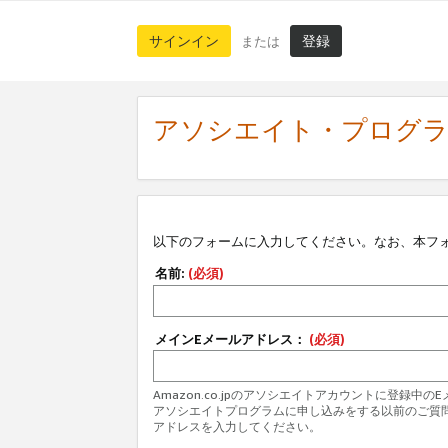
サインイン
登録
または
アソシエイト・プログ
以下のフォームに入力してください。なお、本フ
名前:
(必須)
メインEメールアドレス：
(必須)
Amazon.co.jpのアソシエイトアカウントに登録中
アソシエイトプログラムに申し込みをする以前のご質
アドレスを入力してください。