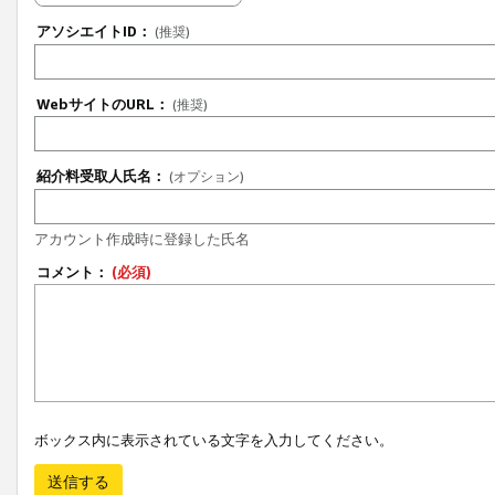
アソシエイトID：
(推奨)
WebサイトのURL：
(推奨)
紹介料受取人氏名：
(オプション)
アカウント作成時に登録した氏名
コメント：
(必須)
ボックス内に表示されている文字を入力してください。
送信する