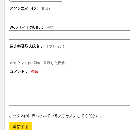
アソシエイトID：
(推奨)
WebサイトのURL：
(推奨)
紹介料受取人氏名：
(オプション)
アカウント作成時に登録した氏名
コメント：
(必須)
ボックス内に表示されている文字を入力してください。
送信する