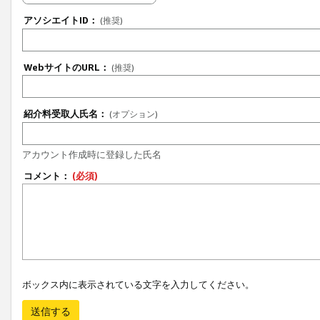
アソシエイトID：
(推奨)
WebサイトのURL：
(推奨)
紹介料受取人氏名：
(オプション)
アカウント作成時に登録した氏名
コメント：
(必須)
ボックス内に表示されている文字を入力してください。
送信する