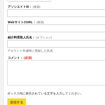
アソシエイトID：
(推奨)
WebサイトのURL：
(推奨)
紹介料受取人氏名：
(オプション)
アカウント作成時に登録した氏名
コメント：
(必須)
ボックス内に表示されている文字を入力してください。
送信する