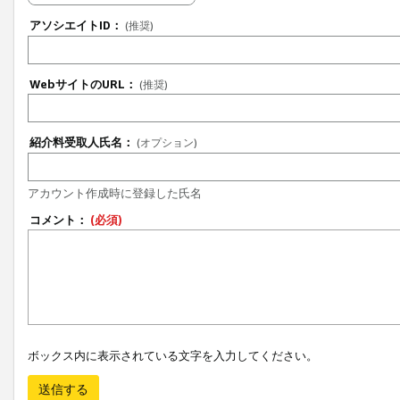
アソシエイトID：
(推奨)
WebサイトのURL：
(推奨)
紹介料受取人氏名：
(オプション)
アカウント作成時に登録した氏名
コメント：
(必須)
ボックス内に表示されている文字を入力してください。
送信する