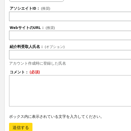
アソシエイトID：
(推奨)
WebサイトのURL：
(推奨)
紹介料受取人氏名：
(オプション)
アカウント作成時に登録した氏名
コメント：
(必須)
ボックス内に表示されている文字を入力してください。
送信する