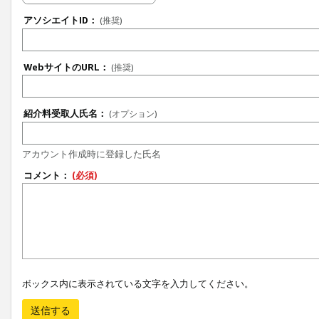
アソシエイトID：
(推奨)
WebサイトのURL：
(推奨)
紹介料受取人氏名：
(オプション)
アカウント作成時に登録した氏名
コメント：
(必須)
ボックス内に表示されている文字を入力してください。
送信する