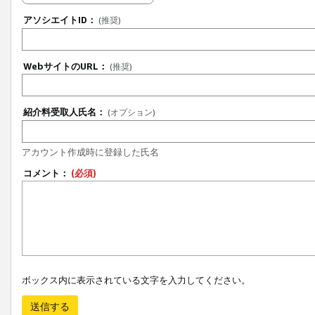
アソシエイトID：
(推奨)
WebサイトのURL：
(推奨)
紹介料受取人氏名：
(オプション)
アカウント作成時に登録した氏名
コメント：
(必須)
ボックス内に表示されている文字を入力してください。
送信する