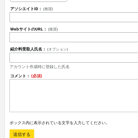
アソシエイトID：
(推奨)
WebサイトのURL：
(推奨)
紹介料受取人氏名：
(オプション)
アカウント作成時に登録した氏名
コメント：
(必須)
ボックス内に表示されている文字を入力してください。
送信する