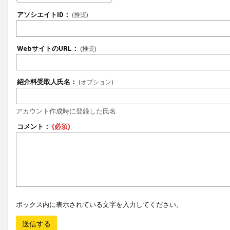
アソシエイトID：
(推奨)
WebサイトのURL：
(推奨)
紹介料受取人氏名：
(オプション)
アカウント作成時に登録した氏名
コメント：
(必須)
ボックス内に表示されている文字を入力してください。
送信する