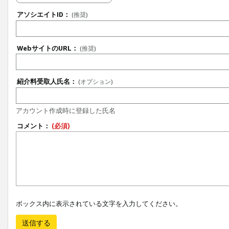
アソシエイトID：
(推奨)
WebサイトのURL：
(推奨)
紹介料受取人氏名：
(オプション)
アカウント作成時に登録した氏名
コメント：
(必須)
ボックス内に表示されている文字を入力してください。
送信する