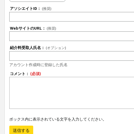
アソシエイトID：
(推奨)
WebサイトのURL：
(推奨)
紹介料受取人氏名：
(オプション)
アカウント作成時に登録した氏名
コメント：
(必須)
ボックス内に表示されている文字を入力してください。
送信する