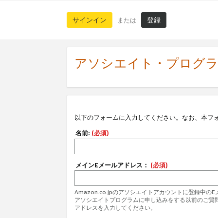
サインイン
登録
または
アソシエイト・プログ
以下のフォームに入力してください。なお、本フ
名前:
(必須)
メインEメールアドレス：
(必須)
Amazon.co.jpのアソシエイトアカウントに登録中
アソシエイトプログラムに申し込みをする以前のご質
アドレスを入力してください。