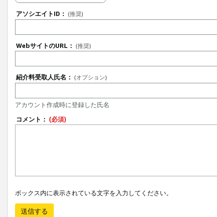
アソシエイトID：
(推奨)
WebサイトのURL：
(推奨)
紹介料受取人氏名：
(オプション)
アカウント作成時に登録した氏名
コメント：
(必須)
ボックス内に表示されている文字を入力してください。
送信する