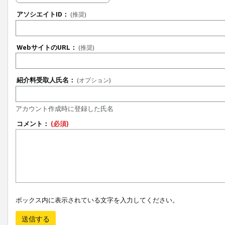
アソシエイトID：
(推奨)
WebサイトのURL：
(推奨)
紹介料受取人氏名：
(オプション)
アカウント作成時に登録した氏名
コメント：
(必須)
ボックス内に表示されている文字を入力してください。
送信する