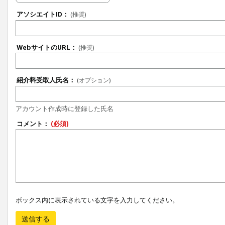
アソシエイトID：
(推奨)
WebサイトのURL：
(推奨)
紹介料受取人氏名：
(オプション)
アカウント作成時に登録した氏名
コメント：
(必須)
ボックス内に表示されている文字を入力してください。
送信する