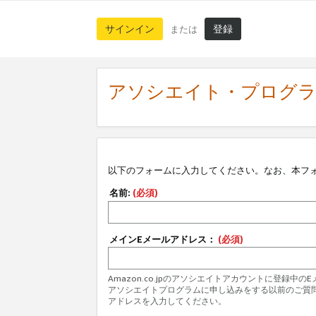
サインイン
登録
または
アソシエイト・プログ
以下のフォームに入力してください。なお、本フ
名前:
(必須)
メインEメールアドレス：
(必須)
Amazon.co.jpのアソシエイトアカウントに登録中
アソシエイトプログラムに申し込みをする以前のご質
アドレスを入力してください。